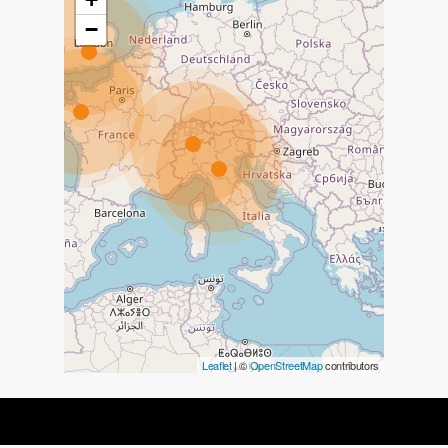
−
Leaflet
| ©
OpenStreetMap
contributors