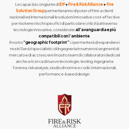
Le capacità congiunte di
IDF
+
Fire & Risk Alliance
+
Fire
Solution Group
permetteranno di poter offrire a clienti
nazionali ed internazionali le soluzioni innovative cost-effective
per risolvere i rischi specifici di particolare criticità attraverso
tecnologie innovative, considerate
all’avanguardia e più
compatibili con l’ambiente
.
Il nostro
“geographic footprint”
ci permetterà di espandere i
nostri Servizi specialistici di ingegneria in numerosi segmenti di
mercato e di accrescere il nostro team di collaboratori dedicati
anche a ricerca di nuove tecnologie, testing, ingegneria
forense, risk analysis, studio di norme e codici internazionali,
performance-based design.