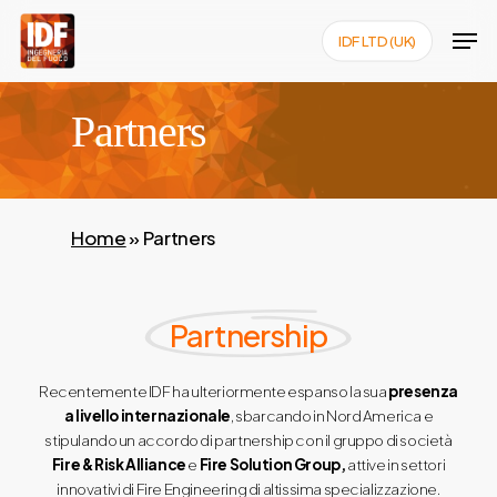
Skip
Men
IDF LTD (UK)
to
Close
main
Menu
content
Partners
Home
»
Partners
Partnership
Recentemente IDF ha ulteriormente espanso la sua
presenza
a livello internazionale
, sbarcando in Nord America e
stipulando un accordo di partnership con il gruppo di società
Fire & Risk Alliance
e
Fire Solution Group,
attive in settori
innovativi di Fire Engineering di altissima specializzazione.