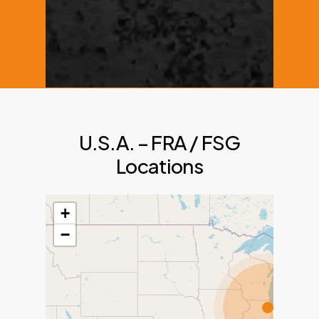
U.S.A. – FRA / FSG
Locations
+
−