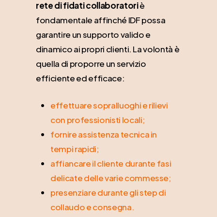
rete di fidati collaboratori
è
fondamentale affinché IDF possa
garantire un supporto valido e
dinamico ai propri clienti. La volontà è
quella di proporre un servizio
efficiente ed efficace:
effettuare sopralluoghi e rilievi
con professionisti locali;
fornire assistenza tecnica in
tempi rapidi;
affiancare il cliente durante fasi
delicate delle varie commesse;
presenziare durante gli step di
collaudo e consegna.